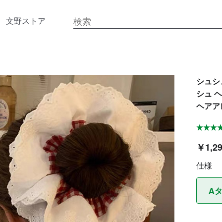
文野ストア
シュシ
シュ 
ヘアアレ
￥1,2
仕様
A