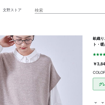
文野ストア
畝織り
ト・暖
￥3,8
COLO
グ