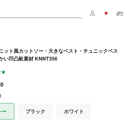
JPY
ニット風カットソー・大きなベスト・チュニックベス
かい凹凸畝素材 KNNT356
40
R
レー
ブラック
ホワイト