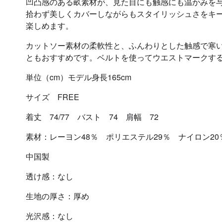
凹凸感のある畝素材が、見た目にも触感にも温かみを
拾わず美しくカバーしながらもスタイリッシュさをキ
楽しめます。
カットソー素材の柔軟性と、ふんわりとした触感で寒
ともおすすめです。ベルトを使ってウエストマークす
単位（cm）モデル身長165cm
サイズ FREE
着丈 74/77 バスト 74 肩幅 72
素材：レーヨン48％ ポリエステル29％ ナイロン2
中国製
透け感：なし
生地の厚さ：厚め
光沢感：なし