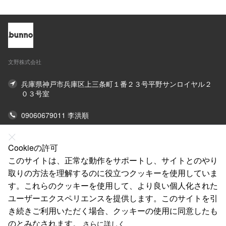
文野株式会社
兵庫県神戸市兵庫区上三条町１番２３号平野サンロイヤル２
０３号室
09060679011 李洪順
オンライン連絡先
Cookieの許可
このサイトは、正常な動作をサポートし、サイトとのやり
私たちについて
取りの方法を理解するのに役立つクッキーを使用していま
法律声明
す。これらのクッキーを使用して、より良い個人化された
ユーザーエクスペリエンスを提供します。このサイトを引
ヘルプ
き続きご利用いただく場合、クッキーの使用に同意したも
サービス
のとみなされます。
さらに詳しく