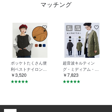
マッチング
ポッケトたくさん便
超音波キルティン
利ベストナイロン素
グ・ミディアム・ジ
￥3,520
￥7,823
材摩擦に強い KNNV
ャケット・エシカル
302
アウター・コート K
NSJ371