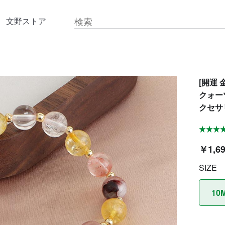
文野ストア
[開運 
クォー
クセサリ
￥1,6
SIZE
10