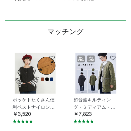
マッチング
ポッケトたくさん便
超音波キルティン
利ベストナイロン素
グ・ミディアム・ジ
￥3,520
￥7,823
材摩擦に強い KNNV
ャケット・エシカル
302
アウター・コート K
NSJ371