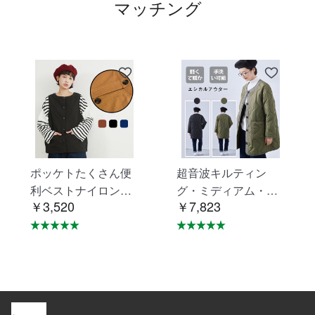
マッチング
ポッケトたくさん便
超音波キルティン
利ベストナイロン素
グ・ミディアム・ジ
￥3,520
￥7,823
材摩擦に強い KNNV
ャケット・エシカル
302
アウター・コート K
NSJ371