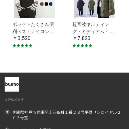
ポッケトたくさん便
超音波キルティン
利ベストナイロン素
グ・ミディアム・ジ
￥3,520
￥7,823
材摩擦に強い KNNV
ャケット・エシカル
302
アウター・コート K
NSJ371
文野株式会社
兵庫県神戸市兵庫区上三条町１番２３号平野サンロイヤル２
０３号室