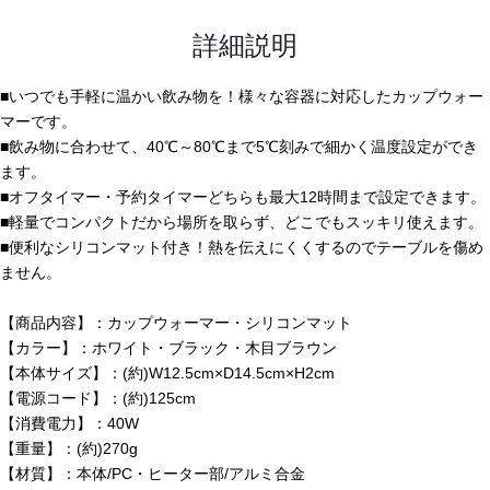
詳細説明
■いつでも手軽に温かい飲み物を！様々な容器に対応したカップウォー
マーです。
■飲み物に合わせて、40℃～80℃まで5℃刻みで細かく温度設定ができ
ます。
■オフタイマー・予約タイマーどちらも最大12時間まで設定できます。
■軽量でコンパクトだから場所を取らず、どこでもスッキリ使えます。
■便利なシリコンマット付き！熱を伝えにくくするのでテーブルを傷め
ません。
【商品内容】：カップウォーマー・シリコンマット
【カラー】：ホワイト・ブラック・木目ブラウン
【本体サイズ】：(約)W12.5cm×D14.5cm×H2cm
【電源コード】：(約)125cm
【消費電力】：40W
【重量】：(約)270g
【材質】：本体/PC・ヒーター部/アルミ合金