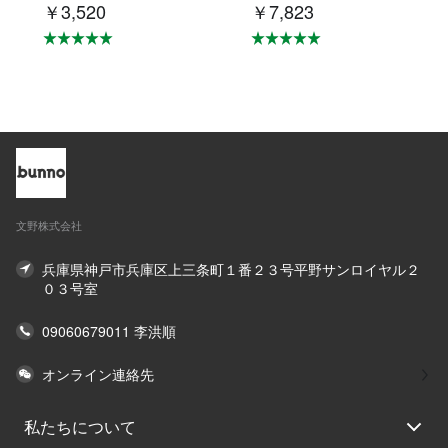
￥3,520
￥7,823
材摩擦に強い KNNV
ャケット・エシカル
302
アウター・コート K
NSJ371
文野株式会社
兵庫県神戸市兵庫区上三条町１番２３号平野サンロイヤル２
０３号室
09060679011 李洪順
オンライン連絡先
私たちについて