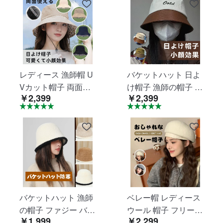
セ 秋冬 レディース
小顔効果 アウトドア
大人っぽい かわいい
カジュアル 軽量 ひよ
おしゃれ プレゼント
け帽子 女優帽 サンハ
jtl094
ット jtl053
レディース 漁師帽 U
バケットハット 日よ
Vカット帽子 両面使
け帽子 漁師の帽子 盆
￥2,399
￥2,399
える 無地 花柄 女優
帽 レジャー ハット漁
ハット 紫外線カット
夫帽 小顔効果 日焼け
つば広 折り畳み 完全
防止 刺繍 紫外線対策
遮光 小顔効果 あご紐
折りたたみ 多用途 お
付き 携帯便利 リバー
しゃれ 登山 釣り ゴ
シブル 日焼け防止 漁
ルフ 運転 旅行用 男
師帽 女優帽 海 旅行
女兼用 春秋用 人気 jtl
外出 可愛い 春夏 紫
051
バケットハット 漁師
ベレー帽 レディース
外線対策 jtl052
の帽子 ファジー バケ
ウール 帽子 フリーサ
￥1,999
￥2,299
ット ハット 女性の帽
イズ 秋冬 防寒 キャ