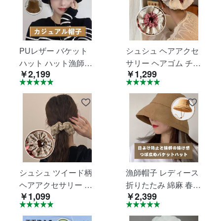
バッグ ボア風 秋 冬
ァー 冬物 鞄 かばん
通勤 通学 旅行用 動
パーティーバッグ 通
物 2way 可愛 通学 母
勤 通学 旅行用 動物 2
の日 クリスマス プレ
way お洒落 大人 可愛
PUレザー バケット
シュシュ ヘアアクセ
ゼント ギフト jtl055
い お出かけ jtl056-58
ハット ハット漁師キ
サリー ヘアゴム チェ
￥2,199
￥1,299
ャップアウトドア レ
ック柄 レース シュシ
ザー漁師帽子 カジュ
ュ ヘアアクセ シンプ
アルキャップ 日焼け
ル 大人 子ども 簡単
止め帽子 帽子 漁師帽
髪留め レディース ヘ
キャップ UVカット
アアレンジ 可愛い お
紫外線対策 ユニセッ
洒落 jtl095
クス つば広 フリーサ
イズ 秋冬 旅行 外出
シュシュ ツイード柄
漁師帽子 レディース
男女兼用 jtl047-48
ヘアアクセサリー シ
折りたたみ 綿麻 春夏
￥1,099
￥2,399
ンプル オフィス パイ
秋 可愛い ハット 旅
ピング 上品 ヘアアク
行用 吸汗通気 日よけ