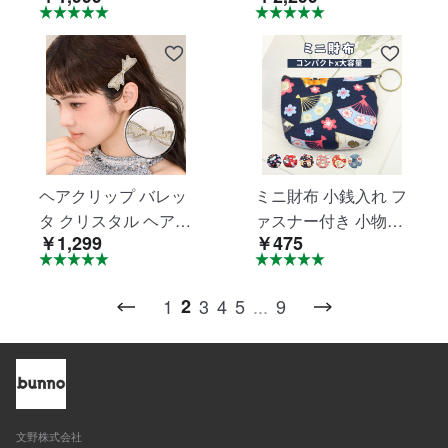
子 屋外の暖かい帽子
ップ かわいい 上品
ファジーフィッシャ
モード レトロ 人気
ーマンハット ファジ
ベレー シンプル おし
ー ウォーム バケット
ゃれ カジュアル 通勤
ハット jtl049
jtl045-46
ヘアクリップ バレッ
ミニ財布 小銭入れ フ
タ クリスタル ヘアピ
ァスナー付き 小物入
￥1,299
￥475
ン 髪飾り ヘアアクセ
れ カード収納 鍵収納
サリー 可愛い おしゃ
和風 かわいい おしゃ
れ 上品 プレゼント
れ プレゼント ギフト
1
2
3
4
5
...
9
パーティー 披露宴 母
CDL-02
の日 入学式 卒業祝い
jtl012002
文野株式会社