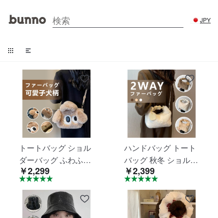
JPY
トートバッグ ショル
ハンドバッグ トート
ダーバッグ ふわふわ
バッグ 秋冬 ショルダ
￥2,299
￥2,399
もこもこ レディース
ーバッグ ふわふわ も
ボアトート 手提げバ
こもこ バッグ レディ
ッグ ハンドバッグ 肩
ース ミニバッグ 手提
がけ 軽量 携帯 人気
げ バッグ フェイクフ