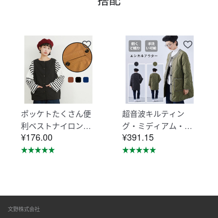
ポッケトたくさん便
超音波キルティン
利ベストナイロン素
グ・ミディアム・ジ
¥176.00
¥391.15
材摩擦に強い KNNV
ャケット・エシカル
302
アウター・コート K
NSJ371
文野株式会社