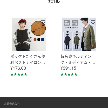
ポッケトたくさん便
超音波キルティン
利ベストナイロン素
グ・ミディアム・ジ
¥176.00
¥391.15
材摩擦に強い KNNV
ャケット・エシカル
302
アウター・コート K
NSJ371
文野株式会社