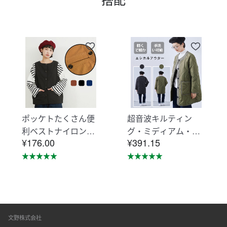
ポッケトたくさん便
超音波キルティン
利ベストナイロン素
グ・ミディアム・ジ
¥176.00
¥391.15
材摩擦に強い KNNV
ャケット・エシカル
302
アウター・コート K
NSJ371
文野株式会社