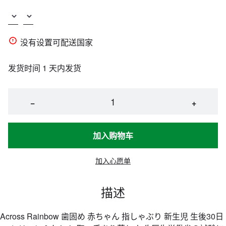
没有设置可配送国家
发货时间 1 天内发货
−
+
加入购物车
加入心愿单
描述
Across Rainbow 歯固め 赤ちゃん 指しゃぶり 新生児 生後30日