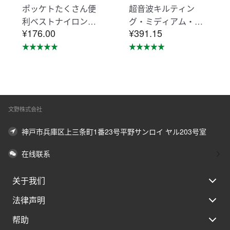
ポッケトたくさん便
超音波キルティン
利ベストナイロン素
グ・ミディアム・ジ
¥176.00
¥391.15
材摩擦に強い KNNV
ャケット・エシカル
302
アウター・コート K
NSJ371
文野株式会社
神戸市兵庫区上三条町1番23号平野サンロイ ヤル203号室
在线联系
关于我们
法律声明
帮助