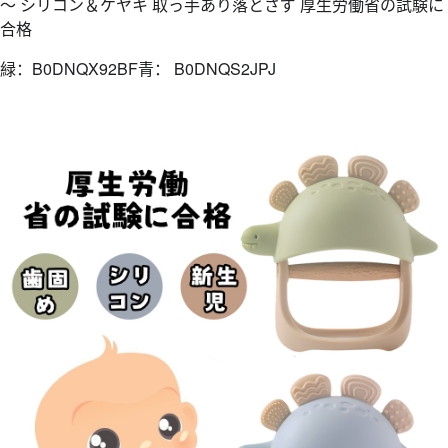
～ シリコン＆ケヤキ 取っ手あり落とさず 厚生労働省の試験に
合格
緑：B0DNQX92BF青：
B0DNQS2JPJ