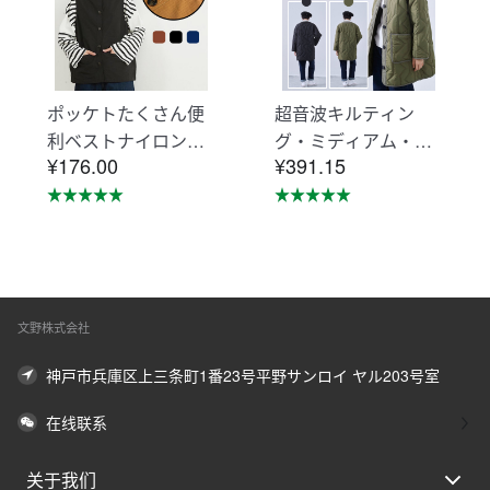
ポッケトたくさん便
超音波キルティン
利ベストナイロン素
グ・ミディアム・ジ
¥176.00
¥391.15
材摩擦に強い KNNV
ャケット・エシカル
302
アウター・コート K
NSJ371
文野株式会社
神戸市兵庫区上三条町1番23号平野サンロイ ヤル203号室
在线联系
关于我们