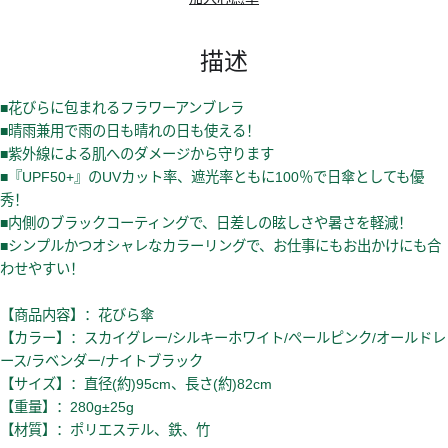
描述
■花びらに包まれるフラワーアンブレラ
■晴雨兼用で雨の日も晴れの日も使える！
■紫外線による肌へのダメージから守ります
■『UPF50+』のUVカット率、遮光率ともに100％で日傘としても優
秀！
■内側のブラックコーティングで、日差しの眩しさや暑さを軽減！
■シンプルかつオシャレなカラーリングで、お仕事にもお出かけにも合
わせやすい！
【商品内容】：花びら傘
【カラー】：スカイグレー/シルキーホワイト/ぺールピンク/オールドレ
ース/ラベンダー/ナイトブラック
【サイズ】：直径(約)95cm、長さ(約)82cm
【重量】：280g±25g
【材質】：ポリエステル、鉄、竹